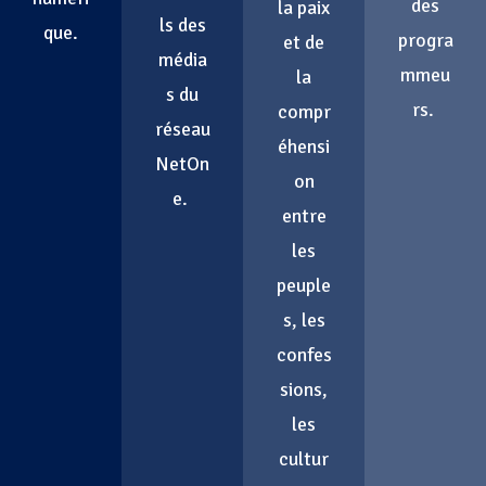
des
la paix
ls des
que.
progra
et de
média
mmeu
la
s du
rs.
compr
réseau
éhensi
NetOn
on
e.
entre
les
peuple
s, les
confes
sions,
les
cultur