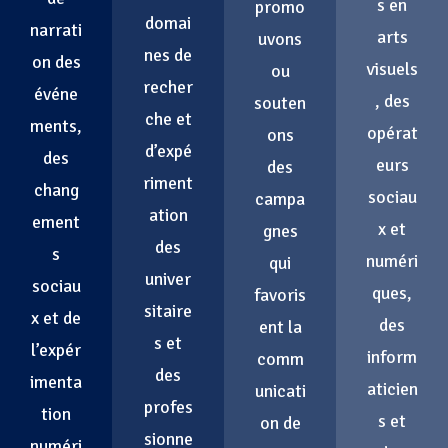
s en
promo
domai
narrati
arts
uvons
nes de
on des
visuels
ou
recher
événe
, des
souten
che et
ments,
opérat
ons
d’expé
des
eurs
des
riment
chang
sociau
campa
ation
ement
x et
gnes
des
s
numéri
qui
univer
sociau
ques,
favoris
sitaire
x et de
des
ent la
s et
l’expér
inform
comm
des
imenta
aticien
unicati
profes
tion
s et
on de
sionne
numéri