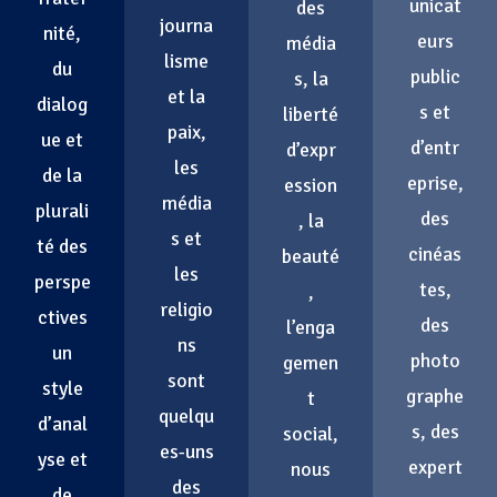
unicat
des
journa
nité,
eurs
média
lisme
du
public
s, la
et la
dialog
s et
liberté
paix,
ue et
d’entr
d’expr
les
de la
eprise,
ession
média
plurali
des
, la
s et
té des
cinéas
beauté
les
perspe
tes,
,
religio
ctives
des
l’enga
ns
un
photo
gemen
sont
style
graphe
t
quelqu
d’anal
s, des
social,
es-uns
yse et
expert
nous
des
de