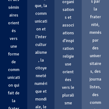
s par
organi
que, la
sémin
la
sation
comm
aires
frater
s et
unicati
orient
nité,
associ
on et
és
menés
ations
l’inter
vers
par
d’inspi
cultur
une
des
ration
alisme
forme
univer
religie
, la
de
sitaire
use
citoye
comm
s, des
orient
nneté
unicati
journa
ées
numéri
on qui
listes,
vers le
que et
fait de
des
plurali
mondi
la
comm
sme
ale, le
frater