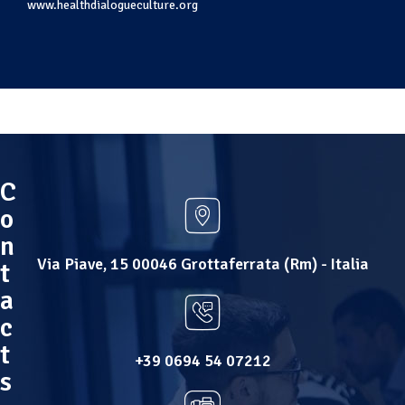
www.healthdialogueculture.org
C
o
n
Via Piave, 15 00046 Grottaferrata (Rm) - Italia
t
a
c
t
+39 0694 54 07212
s