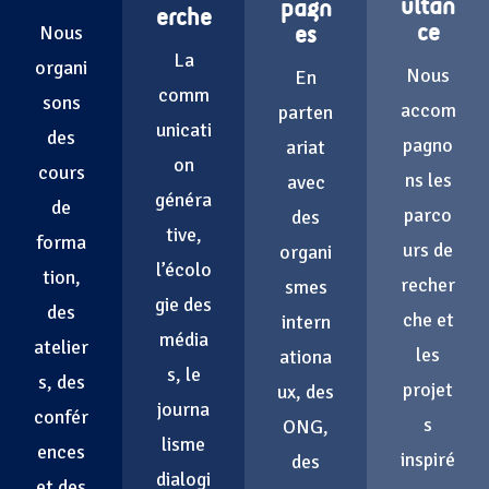
ultan
pagn
erche
Nous
ce
es
La
organi
Nous
En
comm
sons
accom
parten
unicati
des
pagno
ariat
on
cours
ns les
avec
généra
de
parco
des
tive,
forma
urs de
organi
l’écolo
tion,
recher
smes
gie des
des
che et
intern
média
atelier
les
ationa
s, le
s, des
projet
ux, des
journa
confér
s
ONG,
lisme
ences
inspiré
des
dialogi
et des