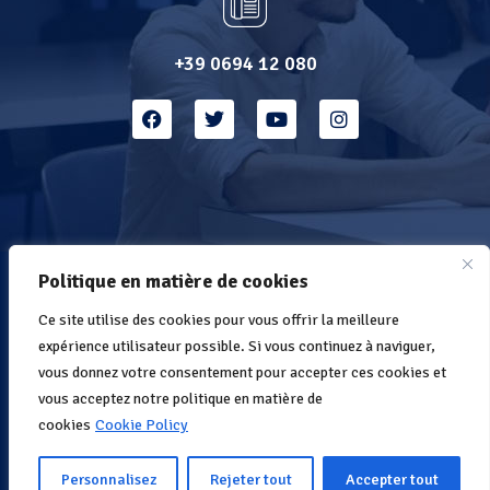
+39 0694 12 080
Politique en matière de cookies
Rejoignez la
Ce site utilise des cookies pour vous offrir la meilleure
communauté NetOne
expérience utilisateur possible. Si vous continuez à naviguer,
vous donnez votre consentement pour accepter ces cookies et
Inscrivez-vous pour recevoir des nouvelles
vous acceptez notre politique en matière de
cookies
Cookie Policy
S'abonner
Personnalisez
Rejeter tout
Accepter tout