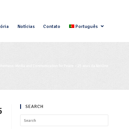
tória
Notícias
Contato
Português
therness: Media and Communication for Peace – 25 anos da NetOne
SEARCH
5