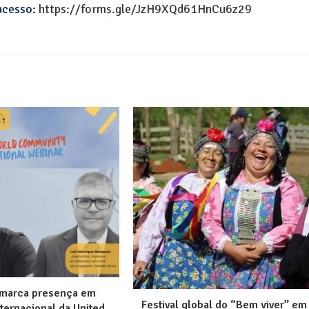
 acesso:
https://forms.gle/JzH9XQd61HnCu6z29
marca presença em
Festival global do “Bem viver” em
nternacional da United