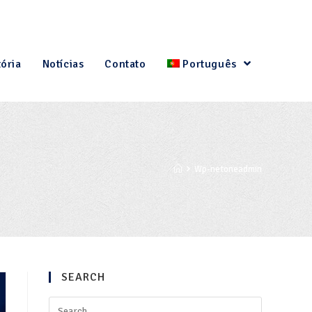
tória
Notícias
Contato
Português
Wp-netoneadmin
SEARCH