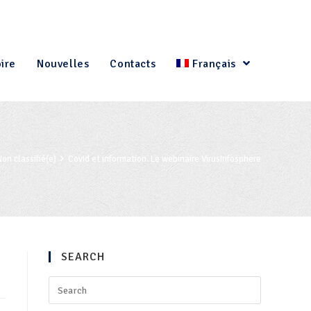
oire
Nouvelles
Contacts
Français
Non classifié(e)
Covid et information. Le webinaire VirusInfosphere
SEARCH