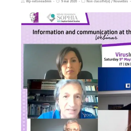
Wp-netoneadmin
9 mai 2020
Non classifié(e)
/
Nouvelles