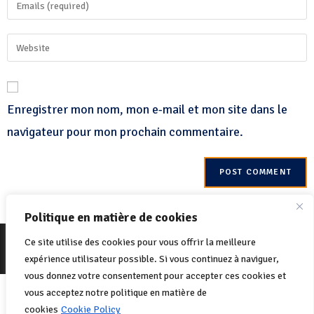
Enregistrer mon nom, mon e-mail et mon site dans le
navigateur pour mon prochain commentaire.
Politique en matière de cookies
© 2022 Net-One.org Tous les droits sont réservés. Site de
MVC Online
Ce site utilise des cookies pour vous offrir la meilleure
Politique de cookies
Politique de confidentialité
expérience utilisateur possible. Si vous continuez à naviguer,
vous donnez votre consentement pour accepter ces cookies et
Italiano
(
Italien
)
English
(
Anglais
)
vous acceptez notre politique en matière de
cookies
Cookie Policy