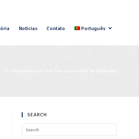
tória
Notícias
Contato
Português
Apresentação do livro “Solo por mi nombre” de Cinthia Veja
SEARCH