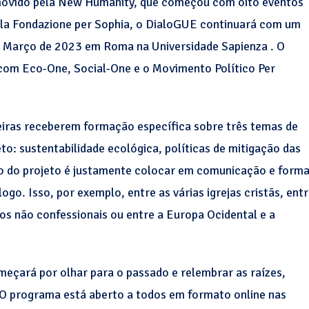
movido pela New Humanity, que começou com oito eventos
ela Fondazione per Sophia, o DialoGUE continuará com um
 17 Março de 2023 em Roma na Universidade Sapienza . O
om Eco-One, Social-One e o Movimento Político Per
iras receberem formação específica sobre três temas de
to: sustentabilidade ecológica, políticas de mitigação das
ivo do projeto é justamente colocar em comunicação e form
go. Isso, por exemplo, entre as várias igrejas cristãs, ent
os não confessionais ou entre a Europa Ocidental e a
meçará por olhar para o passado e relembrar as raízes,
. O programa está aberto a todos em formato online nas