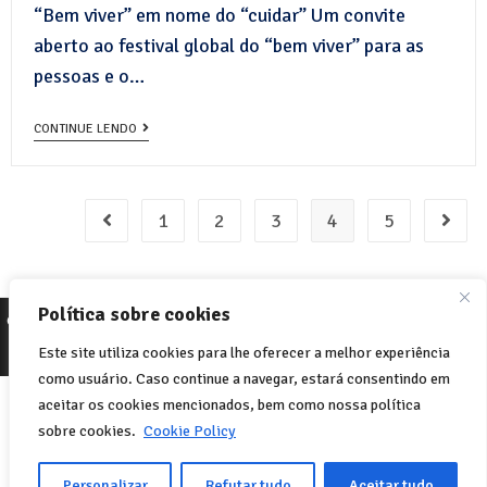
“Bem viver” em nome do “cuidar” Um convite
aberto ao festival global do “bem viver” para as
pessoas e o…
CONTINUE LENDO
1
2
3
4
5
Política sobre cookies
© 2022 Net-One.org. Todos os direitos reservados. Site por
MVC Online
-
Cookie Policy
Política de Privacidade
Este site utiliza cookies para lhe oferecer a melhor experiência
como usuário. Caso continue a navegar, estará consentindo em
Italiano
English
(
Inglês
)
aceitar os cookies mencionados, bem como nossa política
sobre cookies.
Cookie Policy
Français
(
Francês
)
Português
Español
(
Espanhol
)
Personalizar
Refutar tudo
Aceitar tudo