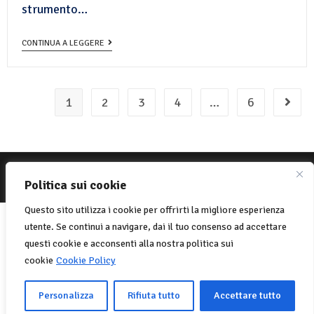
strumento…
CONTINUA A LEGGERE
1
2
3
4
…
6
© 2022 Net-One.org Tutti i diritti riservati. Sito di
MVC Online
Politica sui cookie
Politica sui cookie
Privacy Policy
Questo sito utilizza i cookie per offrirti la migliore esperienza
Italiano
English
(
Inglese
)
utente. Se continui a navigare, dai il tuo consenso ad accettare
Français
(
Francese
)
questi cookie e acconsenti alla nostra politica sui
cookie
Cookie Policy
Português
(
Portoghese, Portogallo
)
Español
(
Spagnolo
)
Personalizza
Rifiuta tutto
Accettare tutto