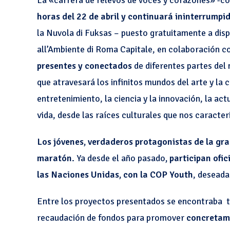
La «carrera de relevos de voces y corazones» -c
horas del 22 de abril y continuará ininterrumpi
la Nuvola di Fuksas – puesto gratuitamente a dis
all’Ambiente di Roma Capitale, en colaboración co
presentes y conectados
de diferentes partes del
que atravesará los infinitos mundos del arte y la c
entretenimiento, la ciencia y la innovación, la act
vida, desde las raíces culturales que nos caracter
Los jóvenes, verdaderos protagonistas de la gra
maratón.
Ya desde el año pasado
, participan ofi
las Naciones Unidas, con la COP Youth
, deseada
Entre los proyectos presentados se encontraba 
recaudación de fondos para promover
concretame