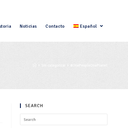
storia
Noticias
Contacto
Español
Sin categorizar
#OnePeopleOnePlanet
SEARCH