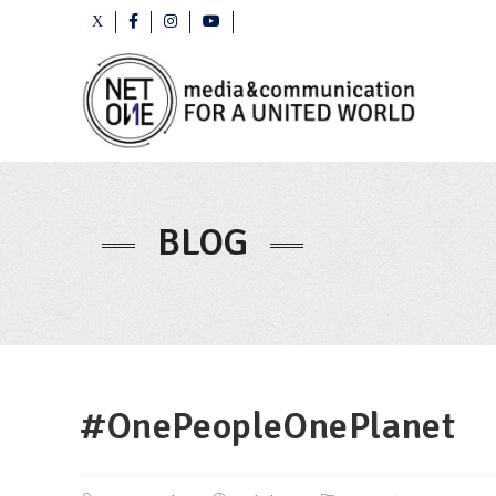
BLOG
#OnePeopleOnePlanet