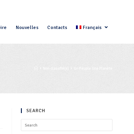
oire
Nouvelles
Contacts
Français
Non classifié(e)
Un Peuple Une Planète
SEARCH