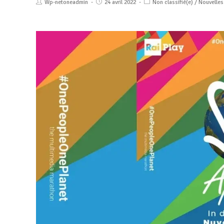
Wp-netoneadmin
24 avril 2022
Non classifié(e)
/
Nouvelles