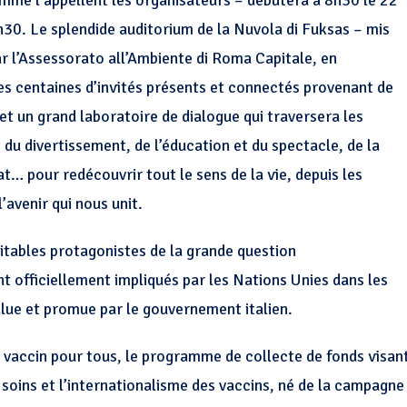
omme l’appellent les organisateurs – débutera à 8h30 le 22
2h30. Le splendide auditorium de la Nuvola di Fuksas – mis
ar l’Assessorato all’Ambiente di Roma Capitale, en
des centaines d’invités présents et connectés provenant de
et un grand laboratoire de dialogue qui traversera les
t du divertissement, de l’éducation et du spectacle, de la
bat… pour redécouvrir tout le sens de la vie, depuis les
l’avenir qui nous unit.
itables protagonistes de la grande question
t officiellement impliqués par les Nations Unies dans les
ulue et promue par le gouvernement italien.
 vaccin pour tous, le programme de collecte de fonds visan
soins et l’internationalisme des vaccins, né de la campagne