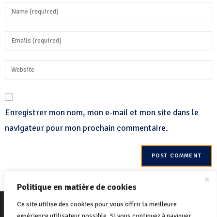
Enregistrer mon nom, mon e-mail et mon site dans le
navigateur pour mon prochain commentaire.
Politique en matière de cookies
© 2022 Net-One.org Tous les droits sont réservés. Site de
MVC Online
Ce site utilise des cookies pour vous offrir la meilleure
Politique de cookies
Politique de confidentialité
expérience utilisateur possible. Si vous continuez à naviguer,