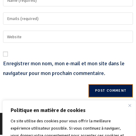
Enregistrer mon nom, mon e-mail et mon site dans le
navigateur pour mon prochain commentaire.
Politique en matière de cookies
© 2022 Net-One.org Tous les droits sont réservés. Site de
MVC Online
Ce site utilise des cookies pour vous offrir la meilleure
Politique de cookies
Politique de confidentialité
expérience utilisateur possible. Si vous continuez à naviguer,
vous donnez votre consentement pour accepter ces cookies et