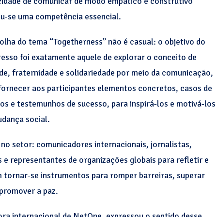
idade de comunicar de modo empático e construtivo
u-se uma competência essencial.
olha do tema “Togetherness” não é casual: o objetivo do
esso foi exatamente aquele de explorar o conceito de
de, fraternidade e solidariedade por meio da comunicação,
fornecer aos participantes elementos concretos, casos de
os e testemunhos de sucesso, para inspirá-los e motivá-los
udança social.
 no setor: comunicadores internacionais, jornalistas,
 e representantes de organizações globais para refletir e
 tornar-se instrumentos para romper barreiras, superar
 promover a paz.
ora internacional de NetOne, expressou o sentido desse