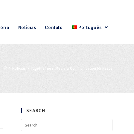
tória
Notícias
Contato
Português
Notícias
Togetherness: Media & Communication for Peace
SEARCH