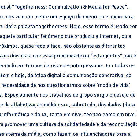
ional “Togetherness: Commuication & Media for Peace”.
o, nos veio em mente um espaço de encontro e união para
z: daí a palavra togetherness. Hoje, esse termo é usado c
 aquele particular fenômeno que produziu a Internet, ou a
próximos, quase face a face, não obstante as diferentes
sses dois dias, que essa proximidade ou “estar juntos” não é
fecundo em termos de relações interpessoais. Em todos os
em e hoje, da ética digital à comunicação generativa, da
a necessidade de nos questionarmos sobre ‘modo de vida’
. Especialmente nos trabalhos de grupo surgiu o desejo de
e de alfabetização midiática e, sobretudo, dos dados (data
ca informática e da IA, tanto em nível teórico como em nível
ra promover uma cultura da solidariedade e da reconciliaçã
ssistema da mídia, como fazem os influenciadores para a