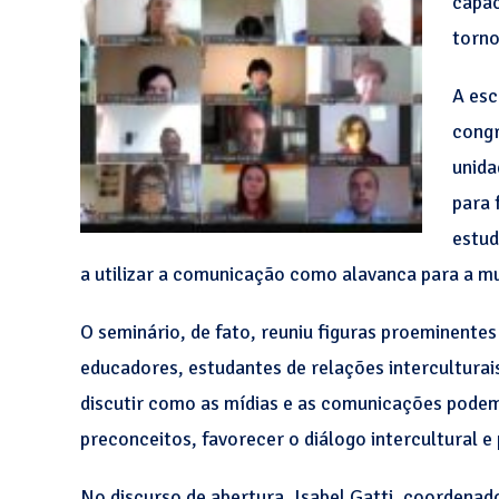
capac
torno
A esc
congr
unida
para 
estud
a utilizar a comunicação como alavanca para a m
O seminário, de fato, reuniu figuras proeminentes
educadores, estudantes de relações interculturais
discutir como as mídias e as comunicações podem
preconceitos, favorecer o diálogo intercultural e
No discurso de abertura, Isabel Gatti, coordenad