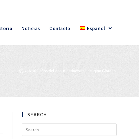
storia
Noticias
Contacto
Español
A 100 años del debut periodístico de Igino Giordani
SEARCH