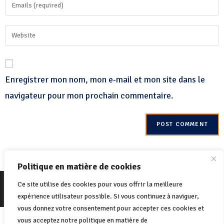
Enregistrer mon nom, mon e-mail et mon site dans le
navigateur pour mon prochain commentaire.
Politique en matière de cookies
© 2022 Net-One.org Tous les droits sont réservés. Site de
MVC Online
Ce site utilise des cookies pour vous offrir la meilleure
Politique de cookies
Politique de confidentialité
expérience utilisateur possible. Si vous continuez à naviguer,
vous donnez votre consentement pour accepter ces cookies et
Italiano
(
Italien
)
English
(
Anglais
)
vous acceptez notre politique en matière de