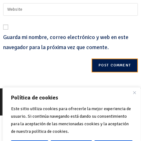
Guarda mi nombre, correo electrónico y web en este
navegador para la próxima vez que comente.
© 2022 Net-One.org. Todos los derechos reservados. Sitio por
MVC
Política de cookies
Online
Política de Cookies
Política de privacidad
Este sitio utiliza cookies para ofrecerle la mejor experiencia de
usuario. Si continúa navegando está dando su consentimiento
Italiano
English
(
Inglés
)
para la aceptación de las mencionadas cookies y la aceptación
de nuestra política de cookies.
Français
(
Francés
)