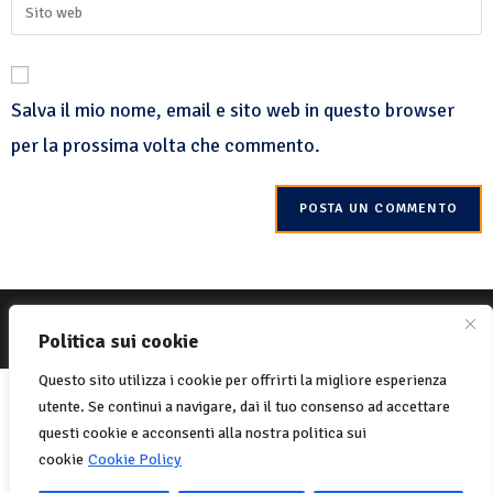
Salva il mio nome, email e sito web in questo browser
per la prossima volta che commento.
© 2022 Net-One.org Tutti i diritti riservati. Sito di
MVC Online
Politica sui cookie
Politica sui cookie
Privacy Policy
Questo sito utilizza i cookie per offrirti la migliore esperienza
Italiano
English
(
Inglese
)
utente. Se continui a navigare, dai il tuo consenso ad accettare
Français
(
Francese
)
questi cookie e acconsenti alla nostra politica sui
cookie
Cookie Policy
Português
(
Portoghese, Portogallo
)