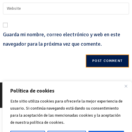
Guarda mi nombre, correo electrónico y web en este
navegador para la próxima vez que comente.
© 2022 Net-One.org. Todos los derechos reservados. Sitio por
MVC
Política de cookies
Online
Política de Cookies
Política de privacidad
Este sitio utiliza cookies para ofrecerle la mejor experiencia de
usuario. Si continúa navegando está dando su consentimiento
Italiano
English
(
Inglés
)
para la aceptación de las mencionadas cookies y la aceptación
de nuestra política de cookies.
Français
(
Francés
)