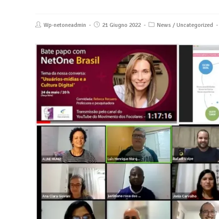
Wp-netoneadmin
21 Giugno 2022
News
/
Uncategorized