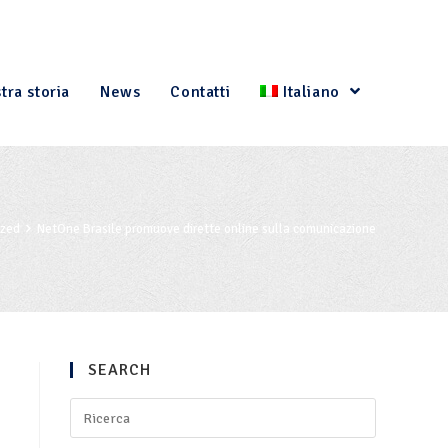
tra storia
News
Contatti
Italiano
ized
NetOne Brasile promuove dirette online sulla comunicazione
SEARCH