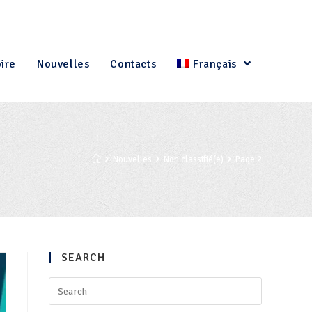
oire
Nouvelles
Contacts
Français
Nouvelles
Non classifié(e)
Page 2
SEARCH