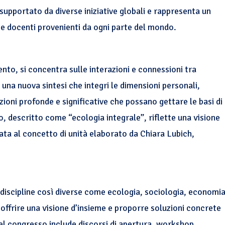
pportato da diverse iniziative globali e rappresenta un
i e docenti provenienti da ogni parte del mondo.
ento, si concentra sulle interazioni e connessioni tra
e una nuova sintesi che integri le dimensioni personali,
ioni profonde e significative che possano gettare le basi di
, descritto come “ecologia integrale”, riflette una visione
irata al concetto di unità elaborato da Chiara Lubich,
 discipline così diverse come ecologia, sociologia, economia
 offrire una visione d’insieme e proporre soluzioni concrete
el congresso include discorsi di apertura, workshop