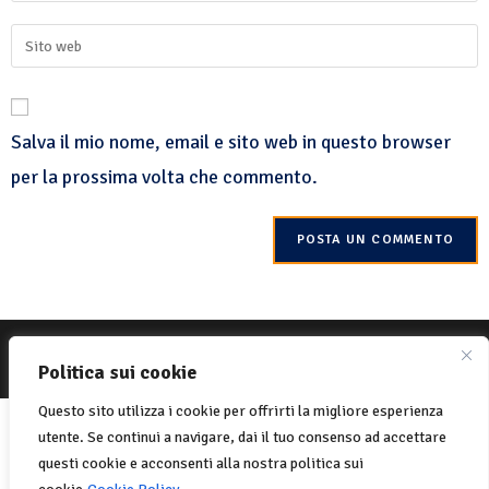
Salva il mio nome, email e sito web in questo browser
per la prossima volta che commento.
© 2022 Net-One.org Tutti i diritti riservati. Sito di
MVC Online
Politica sui cookie
Politica sui cookie
Privacy Policy
Questo sito utilizza i cookie per offrirti la migliore esperienza
Italiano
English
(
Inglese
)
utente. Se continui a navigare, dai il tuo consenso ad accettare
Français
(
Francese
)
questi cookie e acconsenti alla nostra politica sui