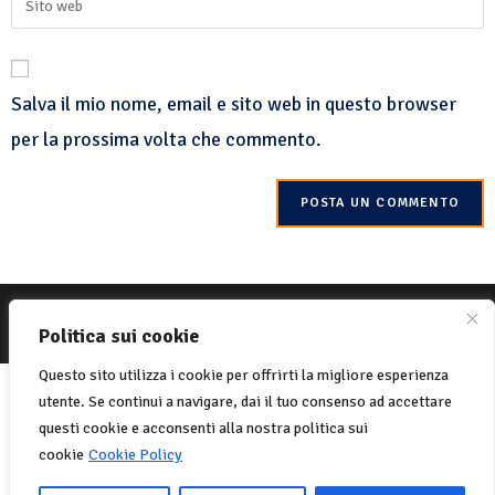
Salva il mio nome, email e sito web in questo browser
per la prossima volta che commento.
© 2022 Net-One.org Tutti i diritti riservati. Sito di
MVC Online
Politica sui cookie
Politica sui cookie
Privacy Policy
Questo sito utilizza i cookie per offrirti la migliore esperienza
Italiano
English
(
Inglese
)
utente. Se continui a navigare, dai il tuo consenso ad accettare
Français
(
Francese
)
questi cookie e acconsenti alla nostra politica sui
cookie
Cookie Policy
Português
(
Portoghese, Portogallo
)