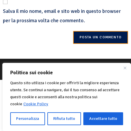
Salva il mio nome, email e sito web in questo browser
per la prossima volta che commento.
© 2022 Net-One.org Tutti i diritti riservati. Sito di
MVC Online
Politica sui cookie
Politica sui cookie
Privacy Policy
Questo sito utilizza i cookie per offrirti la migliore esperienza
Italiano
English
(
Inglese
)
utente. Se continui a navigare, dai il tuo consenso ad accettare
Français
(
Francese
)
questi cookie e acconsenti alla nostra politica sui
cookie
Cookie Policy
Português
(
Portoghese, Portogallo
)
Español
(
Spagnolo
)
Personalizza
Rifiuta tutto
Accettare tutto